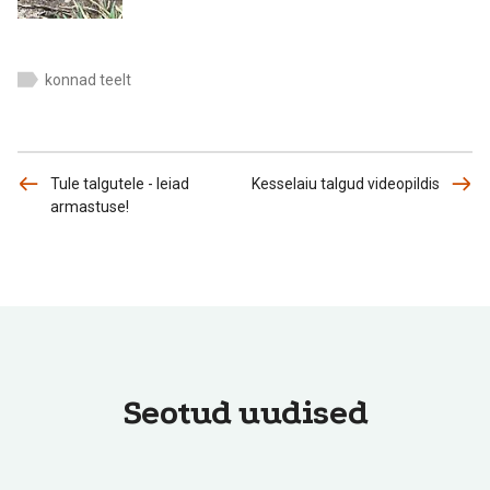
konnad teelt
Tule talgutele - leiad
Kesselaiu talgud videopildis
armastuse!
Seotud uudised