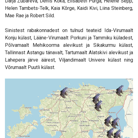
Darja Zubareva, Denis Koka, Elisabeth Purga, Helene Sepp,
Helen Tambets-Telk, Kaia Kõrge, Kaidi Kivi, Liina Steinberg,
Mae Rae ja Robert Sild.
Sinistest rabakonnadest on tulnud teateid Ida-Virumaalt
Konju külast, Lääne-Virumaalt Porkuni ja Tammiku küladest,
Põlvamaalt Mehikoorma alevikust ja Sikakurmu külast,
Tallinnast Astangu tänavalt, Tartumaalt Alatskivi alevikust ja
Lahepera järve äärest, Viljandimaalt Univere külast ning
Võrumaalt Puutli külast.