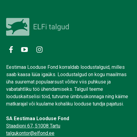
Eestimaa Looduse Fond korraldab loodustalguid, milles
saab kaasa lüüa igaüks. Loodustalgud on kogu maailmas
üha suuremat populaarsust võitev viis puhkuse ja
vabatahtliku töö ühendamiseks. Talguil teeme
looduskaitselisi töid, tutvume ümbruskonnaga ning käime
matkarajal või kuulame kohaliku looduse tundja pajatusi.
SA Eestimaa Looduse Fond
Staadioni 67, 51008 Tartu
talgukontor@elfond.ee