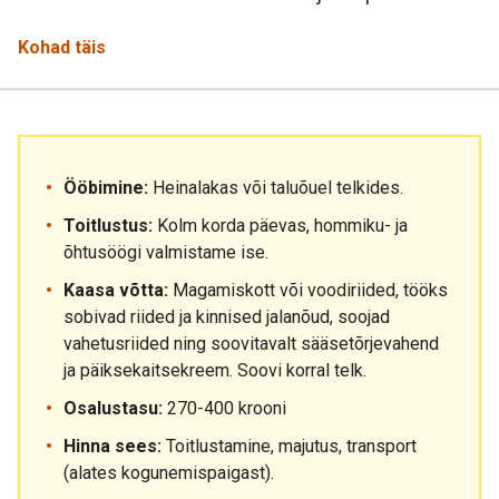
Kohad täis
Ööbimine:
Heinalakas või taluõuel telkides.
Toitlustus:
Kolm korda päevas, hommiku- ja
õhtusöögi valmistame ise.
Kaasa võtta:
Magamiskott või voodiriided, tööks
sobivad riided ja kinnised jalanõud, soojad
vahetusriided ning soovitavalt sääsetõrjevahend
ja päiksekaitsekreem. Soovi korral telk.
Osalustasu:
270-400 krooni
Hinna sees:
Toitlustamine, majutus, transport
(alates kogunemispaigast).