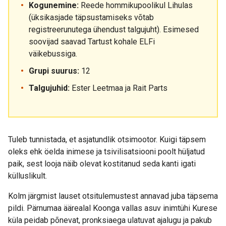
Kogunemine:
Reede hommikupoolikul Lihulas
(üksikasjade täpsustamiseks võtab
registreerunutega ühendust talgujuht). Esimesed
soovijad saavad Tartust kohale ELFi
väikebussiga.
Grupi suurus:
12
Talgujuhid:
Ester Leetmaa ja Rait Parts
Tuleb tunnistada, et asjatundlik otsimootor. Kuigi täpsem
oleks ehk öelda inimese ja tsivilisatsiooni poolt hüljatud
paik, sest looja näib olevat kostitanud seda kanti igati
külluslikult.
Kolm järgmist lauset otsitulemustest annavad juba täpsema
pildi. Pärnumaa äärealal Koonga vallas asuv inimtühi Kurese
küla peidab põnevat, pronksiaega ulatuvat ajalugu ja pakub