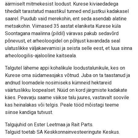
äärmiselt mitmekesist loodust. Kurese kiviaedadega
tihedalt tarastatud maastikul tunned end justkui kadakasel
saarel. Puudub vaid merekohin, ent seda asendab alatine
metsakohin. Viimased 35 aastat elaniketa Kurese küla
Soontagana maalinna (pildil) väravas pakub sedavõrd
põnevust, et arheoloogidel on põhjust kavandada seal
ulatuslikke väljakaevamisi ja seista selle eest, et luua sinna
arheoloogilis-ajalooline kaitseala.
Talgutel läheme appi kohalikule loodustalunikule, kes on
Kurese oma südameasjaks võtnud. Juba on ta taastanud ja
andnud loomadele nosimiseks kümneid hektareid
väärtuslikku loopealset. Nüüd on kord järgmiste kadakate
käes. Peavarju saame väikse talu juures, vastavalt soovile
kas heinalakas või telgis. Peale tööd mõistagi teeme
siinse kandiga tutvust.
Talgujuhid on Ester Leetmaa ja Rait Parts.
Talguid toetab SA Keskkonnainvesteeringute Keskus.