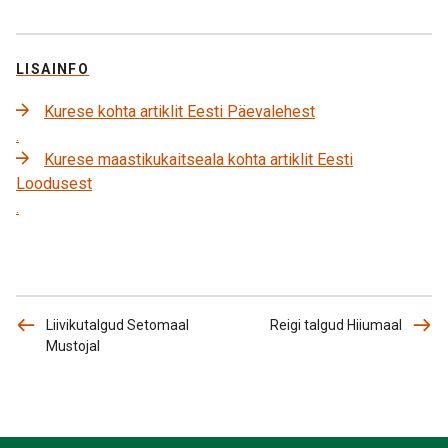
LISAINFO
Kurese kohta artiklit Eesti Päevalehest
.
Kurese maastikukaitseala kohta artiklit Eesti
Loodusest
.
Liivikutalgud Setomaal
Reigi talgud Hiiumaal
Mustojal