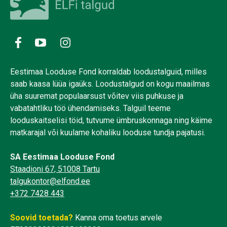
Eestimaa Looduse Fond korraldab loodustalguid, milles
saab kaasa lüüa igaüks. Loodustalgud on kogu maailmas
üha suuremat populaarsust võitev viis puhkuse ja
vabatahtliku töö ühendamiseks. Talguil teeme
looduskaitselisi töid, tutvume ümbruskonnaga ning käime
matkarajal või kuulame kohaliku looduse tundja pajatusi.
SA Eestimaa Looduse Fond
Staadioni 67, 51008 Tartu
talgukontor@elfond.ee
+372 7428 443
Soovid toetada?
Kanna oma toetus arvele