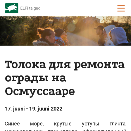
Толока для ремонта
ограды на
Осмуссааре
17. juuni - 19. juuni 2022
Синее море, крутые уступы глинта,