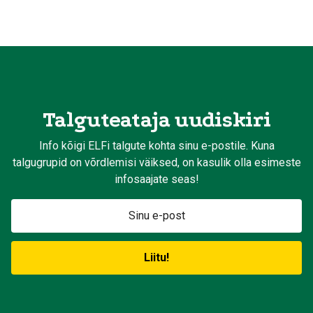
Talguteataja uudiskiri
Info kõigi ELFi talgute kohta sinu e-postile. Kuna
talgugrupid on võrdlemisi väiksed, on kasulik olla esimeste
infosaajate seas!