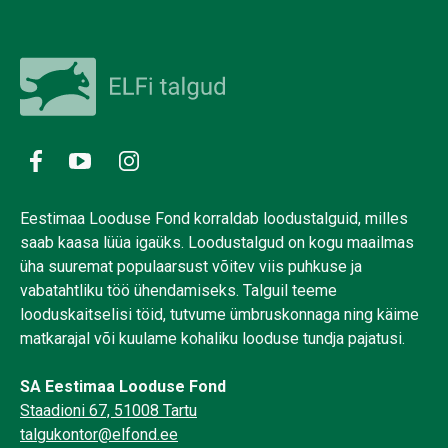
Eestimaa Looduse Fond korraldab loodustalguid, milles
saab kaasa lüüa igaüks. Loodustalgud on kogu maailmas
üha suuremat populaarsust võitev viis puhkuse ja
vabatahtliku töö ühendamiseks. Talguil teeme
looduskaitselisi töid, tutvume ümbruskonnaga ning käime
matkarajal või kuulame kohaliku looduse tundja pajatusi.
SA Eestimaa Looduse Fond
Staadioni 67, 51008 Tartu
talgukontor@elfond.ee