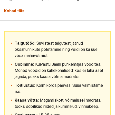
Kohad täis
Talgutööd:
Suvistest talgutest jäänud
oksahunnikute põletamine ning veidi on ka uue
võsa mahavõtmist.
Ööbimine:
Kuivastu Jaani puhkemajas voodites.
Mõned voodid on kahekohalised: kes ei taha aset
jagada, peaks kaasa võtma madratsi.
Toitlustus:
Kolm korda päevas. Süüa valmistame
ise.
Kaasa võtta:
Magamiskott, võimalusel madrats,
tööks sobilikud riided ja kummikud, vihmakeep.