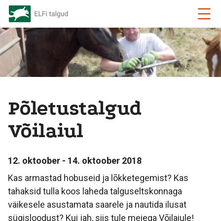
Põletustalgud
Võilaiul
12. oktoober - 14. oktoober 2018
Kas armastad hobuseid ja lõkketegemist? Kas
tahaksid tulla koos laheda talguseltskonnaga
väikesele asustamata saarele ja nautida ilusat
sügisloodust? Kui jah, siis tule meiega Võilaiule!