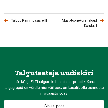
Talgud Rammu saarel III
Must-toonekure talgud
Karulas I
Talguteataja uudiskiri
Info kõigi ELFi talgute kohta sinu e-postile. Kuna
talgugrupid on võrdlemisi väiksed, on kasulik olla esimeste
infosaajate seas!