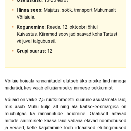
Osalustasu:
15-25 eurot
Hinna sees:
Majutus, söök, transport Muhumaalt
Võilaiule.
Kogunemine:
Reede, 12. oktoobri õhtul
Kuivastus. Kiiremad soovijad saavad koha Tartust
väljuval talgubussil.
Grupi suurus:
12
Võilaiu hoiuala rannaniitudel elutseb üks pisike lind nimega
niidurüdi, kes vajab ellujäämiseks inimese sekkumist.
Võilaid on väike 2,5 ruutkilomeetri suurune asustamata laid,
mis asub Muhu külje all ning ala kaitse-eesmärgiks on
muuhulgas ka rannaniitude hoidmine. Osaliselt aitavad
niitude säilimisele kaasa laiul vabana elavad noorhobused
ja veised, kelle karjatamine loob ideaalsed elutingimused