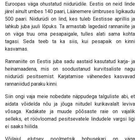
Euroopas väga ohustatud niidurüdile. Eestis on neid linde
järel ainult umbes 140 paari, Läänemere ümbruses ligikaudu
500 paari. Niidurüdi on lind, kes tuleb Eestisse aprillis ja
lahkub juba juuli lõpuks. Ta armastab lagedaid rannaniite ja
on väga truu oma pesapaigale, tulles alati sama kohta
tagasi. Seda teeb ta ka siis, kui pesapaik on kinni
kasvamas.
Rannaniite on Eestis juba sadu aastaid kasutatud karja- ja
heinamaadena, mis on soodustanud kurvitsaliste nagu
niidurüdi pesitsemist. Karjatamise vähenedes kasvavad
rannaniidud paraku kinni.
Siin ongi vaja meie nobedate näppudega talguliste abi, et
aidata võidelda nõu ja jõuga niitudel kurikavalalt leviva
võsaga. Kadakate ja muude põõsaste raie on vajalik
selleks, et röövloomad pesitsevatele lindudele vargsi ligi
ei saaks hiilida.
Võilaiul elutsev poolmetsik hobusekari on väga