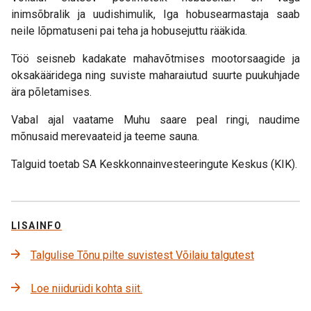
inimsõbralik ja uudishimulik, Iga hobusearmastaja saab
neile lõpmatuseni pai teha ja hobusejuttu rääkida.
Töö seisneb kadakate mahavõtmises mootorsaagide ja
oksakääridega ning suviste maharaiutud suurte puukuhjade
ära põletamises.
Vabal ajal vaatame Muhu saare peal ringi, naudime
mõnusaid merevaateid ja teeme sauna.
Talguid toetab SA Keskkonnainvesteeringute Keskus (KIK).
LISAINFO
Talgulise Tõnu pilte suvistest Võilaiu talgutest
Loe niidurüdi kohta siit.