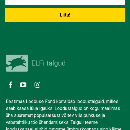
Eestimaa Looduse Fond korraldab loodustalguid, milles
saab kaasa lüüa igaüks. Loodustalgud on kogu maailmas
üha suuremat populaarsust võitev viis puhkuse ja
vabatahtliku töö ühendamiseks. Talguil teeme
looduskaitselisi töid, tutvume ümbruskonnaga ning käime