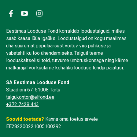
Eestimaa Looduse Fond korraldab loodustalguid, milles
saab kaasa lüüa igaüks. Loodustalgud on kogu maailmas
üha suuremat populaarsust võitev viis puhkuse ja
vabatahtliku töö ühendamiseks. Talguil teeme
looduskaitselisi töid, tutvume ümbruskonnaga ning käime
matkarajal või kuulame kohaliku looduse tundja pajatusi.
SA Eestimaa Looduse Fond
Staadioni 67, 51008 Tartu
talgukontor@elfond.ee
+372 7428 443
Soovid toetada?
Kanna oma toetus arvele
EE282200221005100292