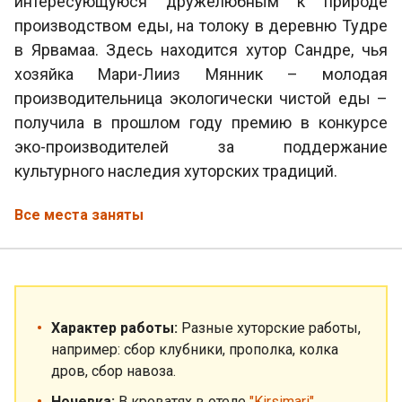
интересующуюся дружелюбным к природе
производством еды, на толоку в деревню Тудре
в Ярвамаа. Здесь находится хутор Сандре, чья
хозяйка Мари-Лииз Мянник – молодая
производительница экологически чистой еды –
получила в прошлом году премию в конкурсе
эко-производителей за поддержание
культурного наследия хуторских традиций.
Все места заняты
Характер работы:
Разные хуторские работы,
например: сбор клубники, прополка, колка
дров, сбор навоза.
Ночевка:
В кроватях в отеле
"Kirsimari"
.