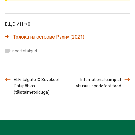
ЕЩЕ ИНФО
Толока на острове Рухну (2021)
noortetalgud
ELFi talgute IX Suvekool
International camp at
Palupõhjas
Lohusuu: spadefoot toad
(täistaimetoiduga)