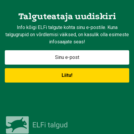
Talguteataja uudiskiri
Info kõigi ELFi talgute kohta sinu e-postile. Kuna
talgugrupid on võrdlemisi väiksed, on kasulik olla esimeste
infosaajate seas!