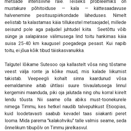
metsade intensiivne raie. Teiseks probleemiks on
mustakure põhitoiduse — kala — kättesaadavuse
halvenemine pesitsuspiirkondade läheduses. Nimelt
eelistab ta kalastamas käia tillukestel metsaojadel, millede
seisund pole aga paljudel juhtudel kiita. Seetõttu võib
sünge ja salapärase välimusega lind toitu hankimas käia
suisa 25-40 km kaugusel poegadega pesast. Kui napib
toitu, ei jõua kõik tibud täiskasvanuikka.
Talgutel lõikame Sutesoo oja kallastelt võsa ning tõstame
veest välja ronte ja kõike muud, mis kalade liikumist
takistab. Veepeegli kohalt sinna kaardunud võsa
eemaldamine aitab ühtlasi suure tiivaulatusega linnul
kergemini maanduda, piki oja jalutada ning ohu korral kiirelt
lendu tõusta. Nii saame olla abiks must-toonekurele
nimega Timmu, kes hetkel naudib talvepuhkust Etioopias,
kuid loodetavasti saabub kevadel taas siiakanti peret
looma. Mida parema "kalakohviku" talle valmis seame, seda
õnnelikum tibupõlv on Timmu järelkasvul.