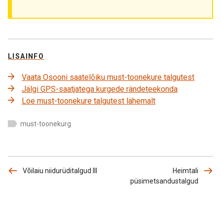
LISAINFO
Vaata Osooni saatelõiku must-toonekure talgutest
Jälgi GPS-saatjatega kurgede rändeteekonda
Loe must-toonekure talgutest lähemalt
must-toonekurg
Võilaiu niidurüditalgud III
Heimtali
püsimetsandustalgud