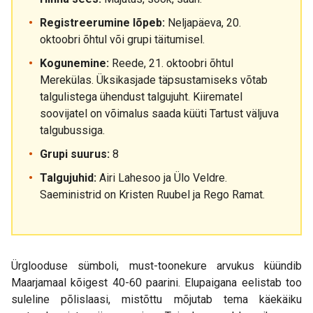
Registreerumine lõpeb:
Neljapäeva, 20.
oktoobri õhtul või grupi täitumisel.
Kogunemine:
Reede, 21. oktoobri õhtul
Merekülas. Üksikasjade täpsustamiseks võtab
talgulistega ühendust talgujuht. Kiirematel
soovijatel on võimalus saada küüti Tartust väljuva
talgubussiga.
Grupi suurus:
8
Talgujuhid:
Airi Lahesoo ja Ülo Veldre.
Saeministrid on Kristen Ruubel ja Rego Ramat.
Ürglooduse sümboli, must-toonekure arvukus küündib
Maarjamaal kõigest 40-60 paarini. Elupaigana eelistab too
suleline põlislaasi, mistõttu mõjutab tema käekäiku