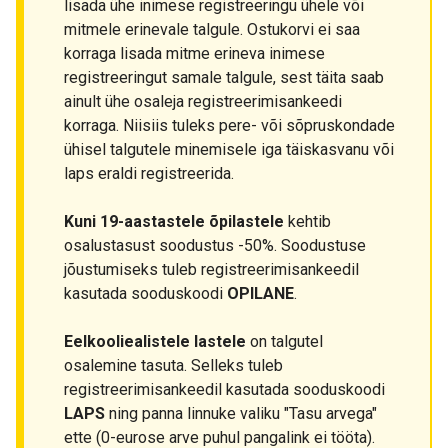
lisada ühe inimese registreeringu ühele või
mitmele erinevale talgule. Ostukorvi ei saa
korraga lisada mitme erineva inimese
registreeringut samale talgule, sest täita saab
ainult ühe osaleja registreerimisankeedi
korraga. Niisiis tuleks pere- või sõpruskondade
ühisel talgutele minemisele iga täiskasvanu või
laps eraldi registreerida.
Kuni 19-aastastele õpilastele
kehtib
osalustasust soodustus -50%. Soodustuse
jõustumiseks tuleb registreerimisankeedil
kasutada sooduskoodi
OPILANE
.
Eelkooliealistele lastele
on talgutel
osalemine tasuta. Selleks tuleb
registreerimisankeedil kasutada sooduskoodi
LAPS
ning panna linnuke valiku "Tasu arvega"
ette (0-eurose arve puhul pangalink ei tööta).