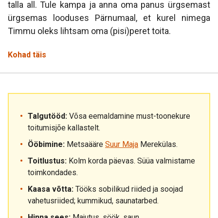
talla all. Tule kampa ja anna oma panus ürgsemast
ürgsemas looduses Pärnumaal, et kurel nimega
Timmu oleks lihtsam oma (pisi)peret toita.
Kohad täis
Talgutööd:
Võsa eemaldamine must-toonekure
toitumisjõe kallastelt.
Ööbimine:
Metsaääre
Suur Maja
Merekülas.
Toitlustus:
Kolm korda päevas. Süüa valmistame
toimkondades.
Kaasa võtta:
Tööks sobilikud riided ja soojad
vahetusriided; kummikud, saunatarbed.
Hinna sees:
Majutus, söök, saun.