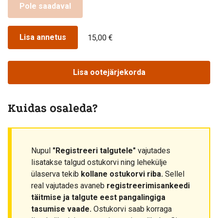
Pole saadaval
Lisa annetus
15,00 €
Lisa ootejärjekorda
Kuidas osaleda?
Nupul
"Registreeri talgutele"
vajutades
lisatakse talgud ostukorvi ning lehekülje
ülaserva tekib
kollane ostukorvi riba.
Sellel
real vajutades avaneb
registreerimisankeedi
täitmise ja talgute eest pangalingiga
tasumise vaade.
Ostukorvi saab korraga