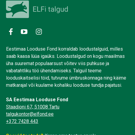
Eestimaa Looduse Fond korraldab loodustalguid, milles
saab kaasa lüüa igaüks. Loodustalgud on kogu maailmas
üha suuremat populaarsust võitev viis puhkuse ja
vabatahtliku töö ühendamiseks. Talguil teeme
looduskaitselisi töid, tutvume ümbruskonnaga ning käime
matkarajal või kuulame kohaliku looduse tundja pajatusi.
SA Eestimaa Looduse Fond
Staadioni 67, 51008 Tartu
talgukontor@elfond.ee
+372 7428 443