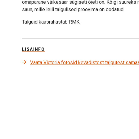
omapärane väikesaar sügiseti õieti on. Kõigi suureks
saun, mille leili talgulised proovima on oodatud.
Talguid kaasrahastab RMK.
LISAINFO
Vaata Victoria fotosid kevadistest talgutest sama