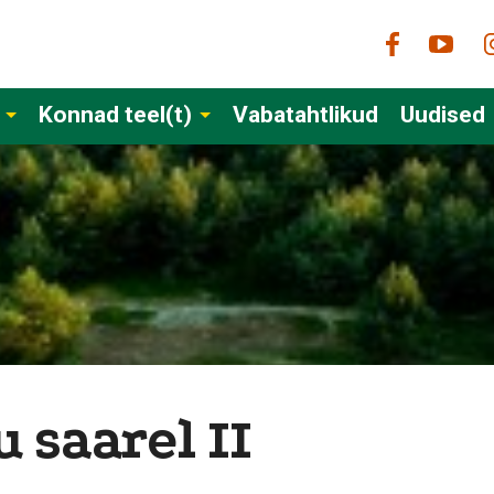
Konnad teel(t)
Vabatahtlikud
Uudised
saarel II