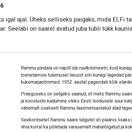
16
s igal ajal. Üheks selliseks paigaks, mida ELFi 
r. Seeläbi on saarel avatud juba tubli tükk kau
Rammu pindala on napilt üle ruutkilomeetri, kuid kunag
toimetamise tulemusel laiusid siin kunagi lagedad pä
kukemarjanõmmed. 1952. aastal pagendati kõik elani
Praeguseks on selgeks saanud, et mets Rammu saarel 
ja koosluste kadumine oleks Eesti loodusele suur kahju
vähemalt osaliselt Rammu taasmetsastatud alad lage
Seekordsetel Rammu saare talgutel on plaanis lisaks
ilma korral ka põletada varasemalt mahalõigatud ja ko