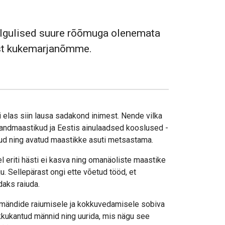
talgulised suure rõõmuga olenemata
nist kukemarjanõmme.
i elas siin lausa sadakond inimest. Nende vilka
randmaastikud ja Eestis ainulaadsed kooslused -
kud ning avatud maastikke asuti metsastama.
eriti hästi ei kasva ning omanäoliste maastike
. Sellepärast ongi ette võetud tööd, et
daks raiuda.
 mändide raiumisele ja kokkuvedamisele sobiva
kkukantud männid ning uurida, mis nägu see