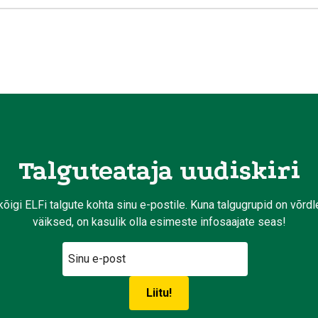
Talguteataja uudiskiri
kõigi ELFi talgute kohta sinu e-postile. Kuna talgugrupid on võrd
väiksed, on kasulik olla esimeste infosaajate seas!