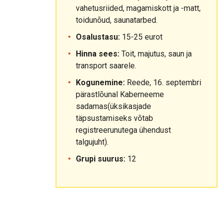
vahetusriided, magamiskott ja -matt,
toidunõud, saunatarbed.
Osalustasu:
15-25 eurot
Hinna sees:
Toit, majutus, saun ja
transport saarele.
Kogunemine:
Reede, 16. septembri
pärastlõunal Kaberneeme
sadamas(üksikasjade
täpsustamiseks võtab
registreerunutega ühendust
talgujuht).
Grupi suurus:
12