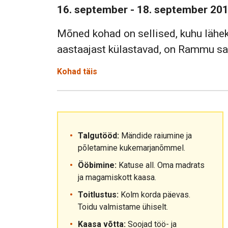
16. september - 18. september 20
Mõned kohad on sellised, kuhu lähek
aastaajast külastavad, on Rammu saa
Kohad täis
Talgutööd:
Mändide raiumine ja
põletamine kukemarjanõmmel.
Ööbimine:
Katuse all. Oma madrats
ja magamiskott kaasa.
Toitlustus:
Kolm korda päevas.
Toidu valmistame ühiselt.
Kaasa võtta:
Soojad töö- ja