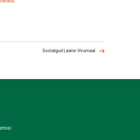
Sootalgud Lääne-Virumaal
lemisi