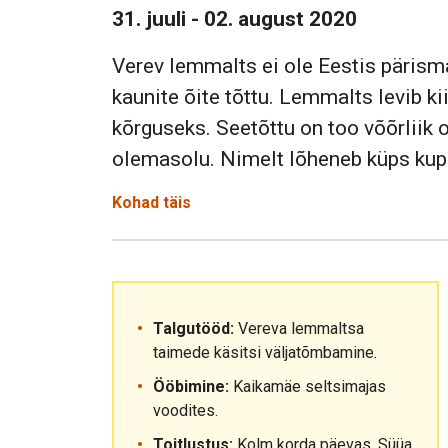
31. juuli - 02. august 2020
Verev lemmalts ei ole Eestis pärism
kaunite õite tõttu. Lemmalts levib k
kõrguseks. Seetõttu on too võõrliik 
olemasolu. Nimelt lõheneb küps kupa
Kohad täis
Talgutööd:
Vereva lemmaltsa
taimede käsitsi väljatõmbamine.
Ööbimine:
Kaikamäe seltsimajas
voodites.
Toitlustus:
Kolm korda päevas. Süüa