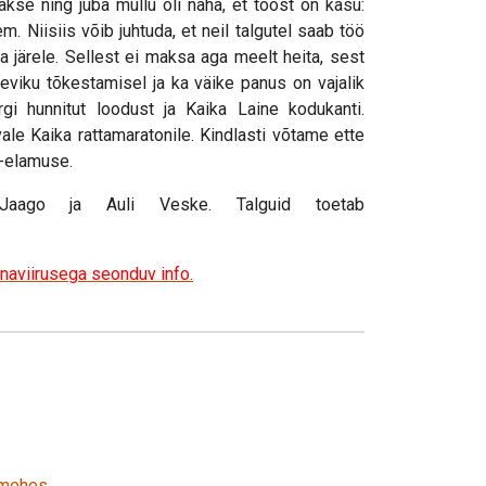
akse ning juba mullu oli näha, et tööst on kasu:
. Niisiis võib juhtuda, et neil talgutel saab töö
a järele. Sellest ei maksa aga meelt heita, sest
leviku tõkestamisel ja ka väike panus on vajalik
gi hunnitut loodust ja Kaika Laine kodukanti.
ale Kaika rattamaratonile. Kindlasti võtame ette
-elamuse.
el Jaago ja Auli Veske. Talguid toetab
naviirusega seonduv info
.
imehes.