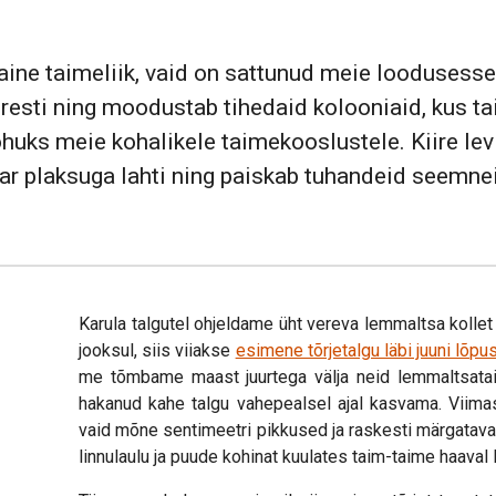
aine taimeliik, vaid on sattunud meie loodusess
iiresti ning moodustab tihedaid kolooniaid, kus 
ohuks meie kohalikele taimekooslustele. Kiire lev
r plaksuga lahti ning paiskab tuhandeid seemneid
Karula talgutel ohjeldame üht vereva lemmaltsa kollet 
jooksul, siis viiakse
esimene tõrjetalgu läbi juuni lõpu
me tõmbame maast juurtega välja neid lemmaltsatai
hakanud kahe talgu vahepealsel ajal kasvama. Viimase
vaid mõne sentimeetri pikkused ja raskesti märgatava
linnulaulu ja puude kohinat kuulates taim-taime haaval