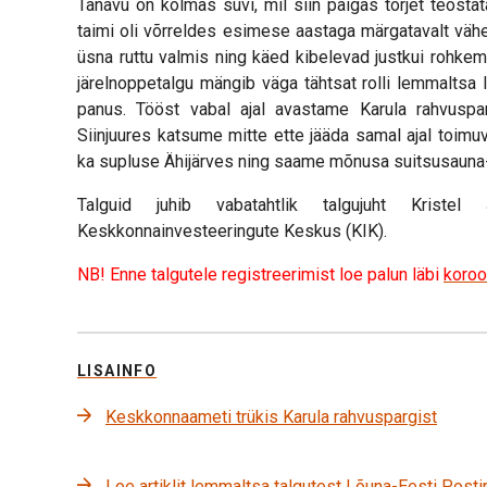
Tänavu on kolmas suvi, mil siin paigas tõrjet teostat
taimi oli võrreldes esimese aastaga märgatavalt vähem
üsna ruttu valmis ning käed kibelevad justkui rohkem
järelnoppetalgu mängib väga tähtsat rolli lemmaltsa 
panus. Tööst vabal ajal avastame Karula rahvuspar
Siinjuures katsume mitte ette jääda samal ajal toimuv
ka supluse Ähijärves ning saame mõnusa suitsusauna
Talguid juhib vabatahtlik talgujuht Krist
Keskkonnainvesteeringute Keskus (KIK).
NB! Enne talgutele registreerimist loe palun läbi
koroo
LISAINFO
Keskkonnaameti trükis Karula rahvuspargist
Loe artiklit lemmaltsa talgutest Lõuna-Eesti Post