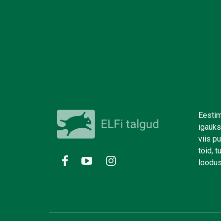
Eestim
igaüks
viis p
töid, 
loodus