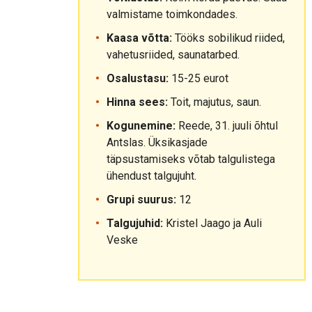
valmistame toimkondades.
Kaasa võtta:
Tööks sobilikud riided,
vahetusriided, saunatarbed.
Osalustasu:
15-25 eurot
Hinna sees:
Toit, majutus, saun.
Kogunemine:
Reede, 31. juuli õhtul
Antslas. Üksikasjade
täpsustamiseks võtab talgulistega
ühendust talgujuht.
Grupi suurus:
12
Talgujuhid:
Kristel Jaago ja Auli
Veske