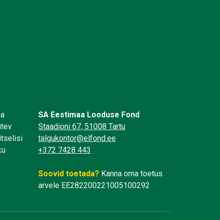
üa
SA Eestimaa Looduse Fond
itev
Staadioni 67, 51008 Tartu
tselisi
talgukontor@elfond.ee
ku
+372 7428 443
Soovid toetada?
Kanna oma toetus
arvele EE282200221005100292