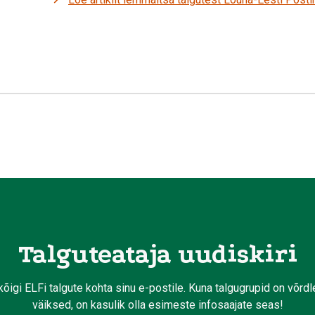
Talguteataja uudiskiri
kõigi ELFi talgute kohta sinu e-postile. Kuna talgugrupid on võrd
väiksed, on kasulik olla esimeste infosaajate seas!