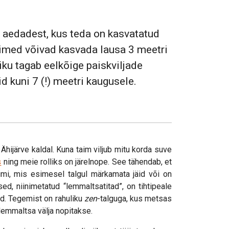
e aedadest, kus teda on kasvatatud
taimed võivad kasvada lausa 3 meetri
iku tagab eelkõige paiskviljade
 kuni 7 (!) meetri kaugusele.
Ähijärve kaldal. Kuna taim viljub mitu korda suve
s
ning meie rolliks on järelnope. See tähendab, et
mi, mis esimesel talgul märkamata jäid või on
d, niinimetatud “lemmaltsatitad”, on tihtipeale
d. Tegemist on rahuliku
zen
-talguga, kus metsas
 lemmaltsa välja nopitakse.