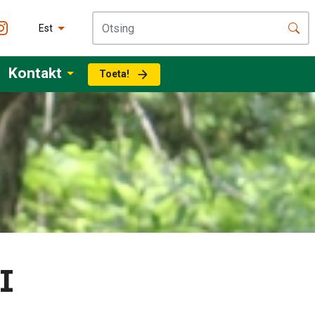
Est
Kontakt
Toeta!
I