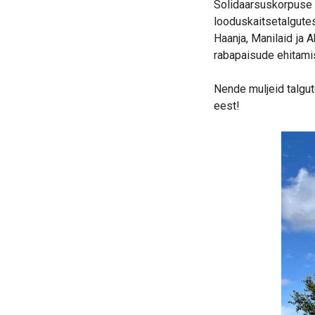
Solidaarsuskorpus
looduskaitsetalgute
Haanja, Manilaid ja 
rabapaisude ehitamise
Nende muljeid talgu
eest!