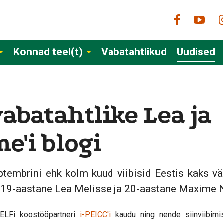
Konnad teel(t)
Vabatahtlikud
Uudised
abatahtlike Lea ja
e'i blogi
eptembrini ehk kolm kuud viibisid Eestis kaks vä
 19-aastane Lea Melisse ja 20-aastane Maxime N
 ELFi koostööpartneri
i-PEICC'i
kaudu ning nende siinviibimi