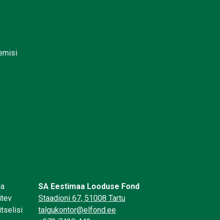
lemisi
üa
SA Eestimaa Looduse Fond
itev
Staadioni 67, 51008 Tartu
tselisi
talgukontor@elfond.ee