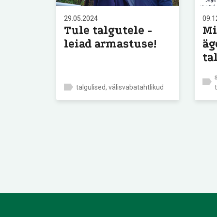
29.05.2024
09.1
Tule talgutele -
Mi
leiad armastuse!
äg
ta
talgulised, välisvabatahtlikud