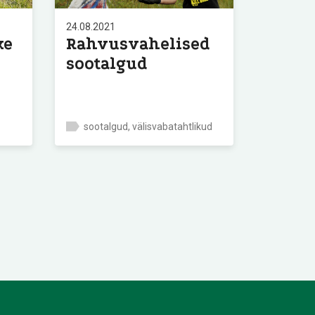
24.08.2021
ke
Rahvusvahelised
sootalgud
sootalgud, välisvabatahtlikud