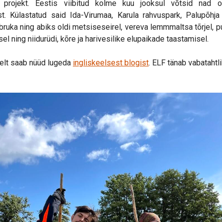
e projekt. Eestis viibitud kolme kuu jooksul võtsid nad 
st. Külastatud said Ida-Virumaa, Karula rahvuspark, Palupõhja 
Abruka ning abiks oldi metsiseseirel, vereva lemmmaltsa tõrjel, p
l ning niidurüdi, kõre ja harivesilike elupaikade taastamisel.
telt saab nüüd lugeda
ingliskeelsest blogist
. ELF tänab vabatahtl