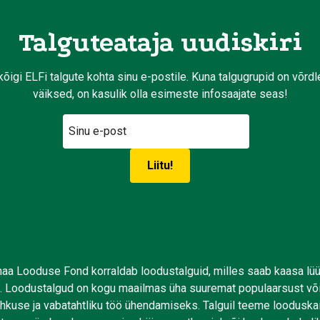
Talguteataja uudiskiri
kõigi ELFi talgute kohta sinu e-postile. Kuna talgugrupid on võrd
väiksed, on kasulik olla esimeste infosaajate seas!
aa Looduse Fond korraldab loodustalguid, milles saab kaasa lü
. Loodustalgud on kogu maailmas üha suuremat populaarsust võ
uhkuse ja vabatahtliku töö ühendamiseks. Talguil teeme looduskai