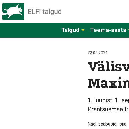
Talgud
Teema-aasta
22.09.2021
Välisv
Maxim
1. juunist 1. s
Prantsusmaalt:
Nad saabusid siia