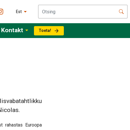
Est
Kontakt
Toeta!
lisvabatahtlikku
icolas.
st rahastas Euroopa