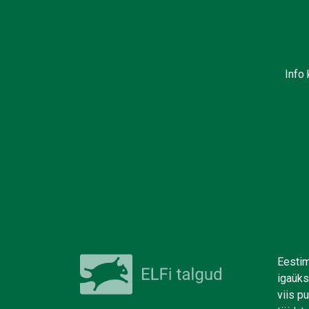
Info 
Eestim
igaüks
viis p