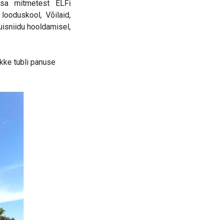
osa mitmetest ELFi
looduskool, Võilaid,
uisniidu hooldamisel,
ikke tubli panuse