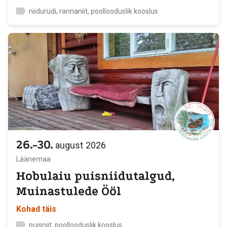
niidurüdi, rannaniit, poollooduslik kooslus
26.-30.
august
2026
Läänemaa
Hobulaiu puisniidutalgud,
Muinastulede Ööl
Kohad täis
puisniit, poollooduslik kooslus