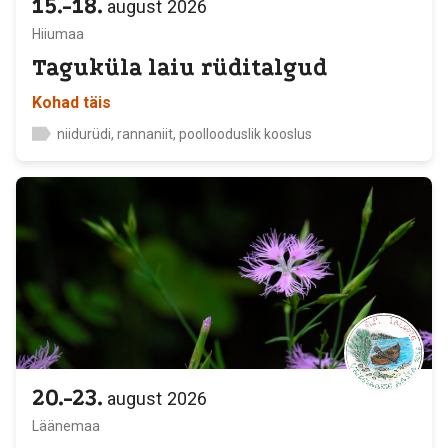
15.-18.
august
2026
Hiiumaa
Taguküla laiu rüditalgud
Kohad täis
niidurüdi, rannaniit, poollooduslik kooslus
20.-23.
august
2026
Läänemaa