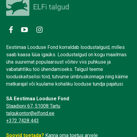
Eestimaa Looduse Fond korraldab loodustalguid, milles
saab kaasa lüüa igaüks. Loodustalgud on kogu maailmas
üha suuremat populaarsust võitev viis puhkuse ja
vabatahtliku töö ühendamiseks. Talguil teeme
looduskaitselisi töid, tutvume ümbruskonnaga ning käime
matkarajal või kuulame kohaliku looduse tundja pajatusi.
SA Eestimaa Looduse Fond
Staadioni 67, 51008 Tartu
talgukontor@elfond.ee
+372 7428 443
Soovid toetada?
Kanna oma toetus arvele