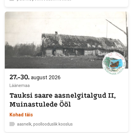
27.-30.
august
2026
Läänemaa
Tauksi saare aasnelgitalgud II,
Muinastulede Ööl
Kohad täis
aasnelk, poollooduslik kooslus