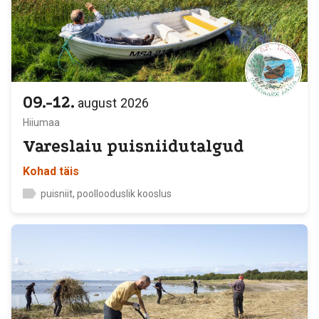
09.-12.
august
2026
Hiiumaa
Vareslaiu puisniidutalgud
Kohad täis
puisniit, poollooduslik kooslus